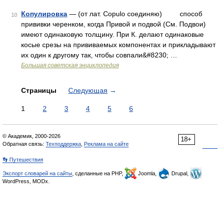
Копулировка
— (от лат. Copulo соединяю) способ
10
прививки черенком, когда Привой и подвой (См. Подвои)
имеют одинаковую толщину. При К. делают одинаковые
косые срезы на прививаемых компонентах и прикладывают
их один к другому так, чтобы совпали&#8230; …
Большая советская энциклопедия
Страницы
Следующая
→
1
2
3
4
5
6
© Академик, 2000-2026
18+
Обратная связь:
Техподдержка
,
Реклама на сайте
👣 Путешествия
Экспорт словарей на сайты
, сделанные на PHP,
Joomla,
Drupal,
WordPress, MODx.