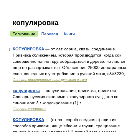
копулировка
Толкование
Перевод
Книги
КОПУЛИРОВКА
— от лат. copula, связь, соединение.
1
Прививка сближением, которая производится, когда сок
совершенно начнет кругообращаться в дереве, но листья
еще не развертываются. Объяснение 25000 иностранных
слов, вошедших в употребление в русский язык, с&#8230; …
Словарь иностранных слов русского языка
копулировка
— копулирование, прививка, привитие
2
Словарь русских синонимов. копулировка сущ., кол во
синонимов: 3 • копулирование (1) • …
Словарь синонимов
КОПУЛИРОВКА
— (от лат. copulo соединяю) один из
3
способов прививки, чаще яблони и груши; сращивание