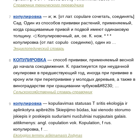
Справочник технического переводчика
копулировка
— и; ж. [от лат. copulare сочетать, соединять]
7
Сад. Один из способов прививки растений, применяемый,
когда сращиваемые привой и подвой имеют одинаковую
толщину. ◁ Копулировочный, ая, ое. К. нож. * * *
копулировка (от лат. copulo соединяю), один из …
Энциклопедический словарь
КОПУЛИРОВКА
— способ прививки, применяемый весной
8
до начала сокодвижения. К. практикуется при неудачной
окулировке в предшествующий год, иногда при прививке в
крону или при перепрививке у молодых деревьев, а также в
виноградарстве при сращивании чубуков&#8230; …
Сельскохозяйственный словарь-справочник
копулировка
— kopuliavimas statusas T sritis ekologija ir
9
aplinkotyra apibrėžtis Skiepijimo būdas, kai vienodo storumo
įskiepis ir poskiepis suduriami nuožulniai nupjautais galais.
atitikmenys: angl. copulation vok. Kopulation, f rus.
копулировка, f …
Ekologijos terminų aiškinamasis žodynas