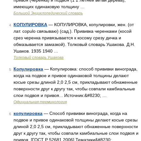
привоя (черенка) и подвоя (1 2 летней ветви дерева),
имеющих одинаковую толщину …
Большой Энциклопедический словарь
КОПУЛИРОВКА
— КОПУЛИРОВКА, копулировки, жен. (от
4
лат. copulo связываю) (сад.). Прививка черенками (косой
срез черенка привязывается к косому срезу дичка и
обмазывается замазкой). Толковый словарь Ушакова. Д.Н.
Ушаков. 1935 1940 …
Толковый словарь Ушакова
Копулировка
— Копулировка: способ прививки винограда,
5
когда на подвое и привое одинаковой толщины делают
косые срезы длиной 2,0 2,5 см, прикладывают обнаженные
поверхности друг к другу так, чтобы совпали камбиальные
слои подвоя и привоя... Источник:&#8230; …
Официальная терминология
копулировка
— Способ прививки винограда, когда на
6
подвое и привое одинаковой толщины делают косые срезы
длиной 2,0 2,5 см, прикладывают обнаженные поверхности
друг к другу так, чтобы совпали камбиальные слои подвоя и
привоя. [ГОСТ Р 52681 2006] Тематики&#8230; …